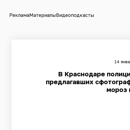
Реклама
Материалы
Видеоподкасты
14 янва
​В Краснодаре полиц
предлагавших сфотограф
мороз 