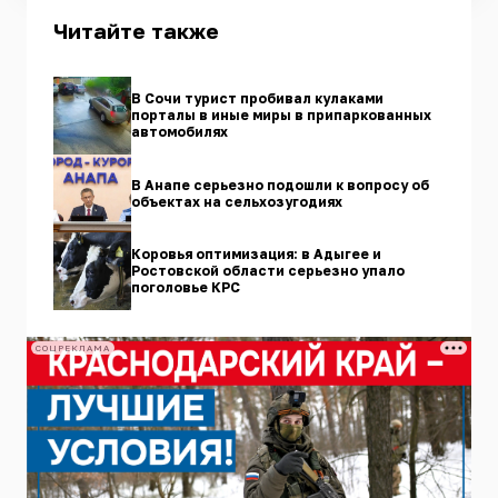
Читайте также
В Сочи турист пробивал кулаками
порталы в иные миры в припаркованных
автомобилях
В Анапе серьезно подошли к вопросу об
объектах на сельхозугодиях
Коровья оптимизация: в Адыгее и
Ростовской области серьезно упало
поголовье КРС
СОЦРЕКЛАМА