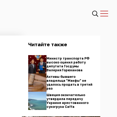
Читайте также
Министр транспорта РФ
высоко оценил работу
депутата Госдумы
Валерия Горюханова
Активы бывшего
владельца "Макфы" не
удалось продать в третий
раз
Швеция окончательно
утвердила передачу
Украине арестованного
сухогруза Caffа