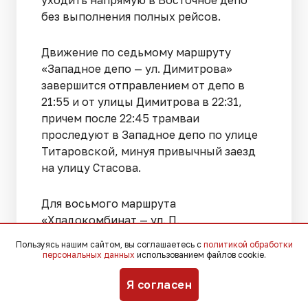
без выполнения полных рейсов.
Движение по седьмому маршруту
«Западное депо — ул. Димитрова»
завершится отправлением от депо в
21:55 и от улицы Димитрова в 22:31,
причем после 22:45 трамваи
проследуют в Западное депо по улице
Титаровской, минуя привычный заезд
на улицу Стасова.
Для восьмого маршрута
«Хладокомбинат — ул. П.
Метальникова» установлено
Пользуясь нашим сайтом, вы соглашаетесь с
политикой обработки
предельное время выезда в 21:57 и
персональных данных
использованием файлов cookie.
21:09, а после 21:45 техника
Я согласен
направляется в Восточное депо от
конечной остановки на улице