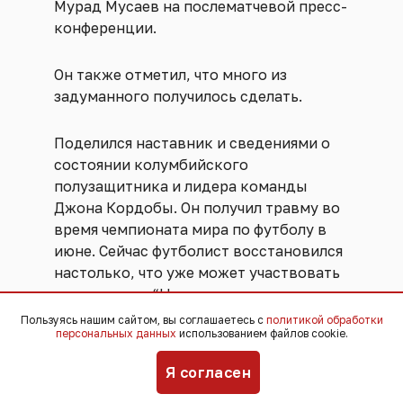
Мурад Мусаев на послематчевой пресс-
конференции.
Он также отметил, что много из
задуманного получилось сделать.
Поделился наставник и сведениями о
состоянии колумбийского
полузащитника и лидера команды
Джона Кордобы. Он получил травму во
время чемпионата мира по футболу в
июне. Сейчас футболист восстановился
настолько, что уже может участвовать
в разминках. “Надеюсь, через две
недели будет работать без
Пользуясь нашим сайтом, вы соглашаетесь с
политикой обработки
персональных данных
использованием файлов cookie.
ограничений”, - сказал Мусаев.
Я согласен
Прокомментировал наставник и игру