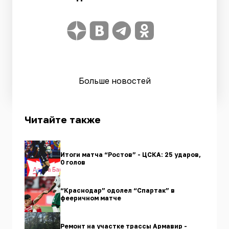
Больше новостей
Читайте также
Итоги матча “Ростов” - ЦСКА: 25 ударов,
0 голов
“Краснодар” одолел “Спартак” в
фееричном матче
Ремонт на участке трассы Армавир -