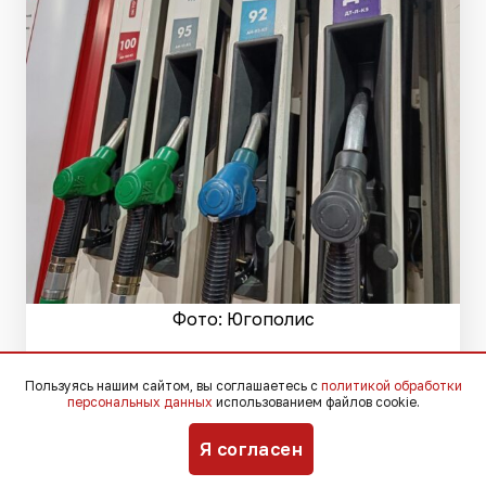
Фото: Югополис
Пользуясь нашим сайтом, вы соглашаетесь с
политикой обработки
Глава администрации Краснодарского
персональных данных
использованием файлов cookie.
края Вениамин Кондратьев встретился
с министром энергетики России
Я согласен
Сергеем Цивилёвым, чтобы обсудить,