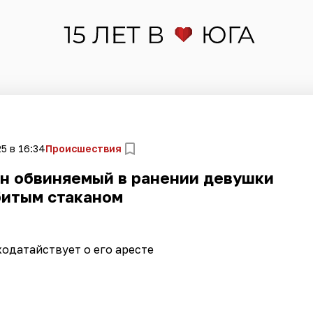
5 в 16:34
Происшествия
н обвиняемый в ранении девушки
битым стаканом
ходатайствует о его аресте