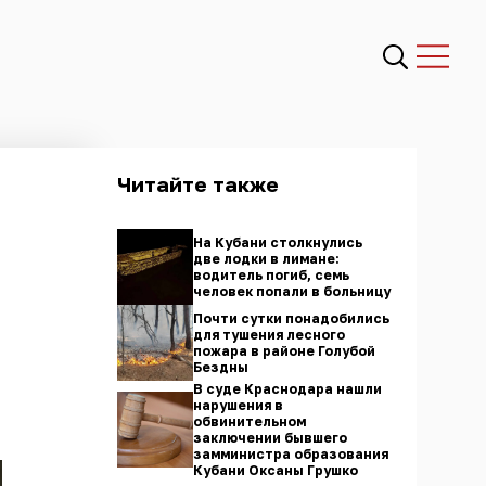
Читайте также
На Кубани столкнулись
две лодки в лимане:
водитель погиб, семь
человек попали в больницу
Почти сутки понадобились
для тушения лесного
пожара в районе Голубой
Бездны
В суде Краснодара нашли
нарушения в
обвинительном
заключении бывшего
замминистра образования
Кубани Оксаны Грушко