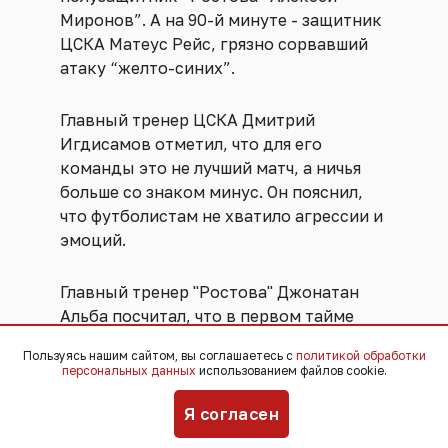
Миронов”. А на 90-й минуте - защитник
ЦСКА Матеус Рейс, грязно сорвавший
атаку “желто-синих”.
Главный тренер ЦСКА Дмитрий
Игдисамов отметил, что для его
команды это не лучший матч, а ничья
больше со знаком минус. Он пояснил,
что футболистам не хватило агрессии и
эмоций.
Главный тренер "Ростова" Джонатан
Альба посчитал, что в первом тайме
лучше играли армейцы, а во втором -
Пользуясь нашим сайтом, вы соглашаетесь с
политикой обработки
его подопечные.
персональных данных
использованием файлов cookie.
Я согласен
“Ростов” сейчас находится на 7-м
месте в турнирной таблице РПЛ с