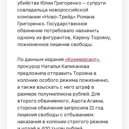
убийстве Юлии Григоренко — супруги
совладельца новороссийской
компании «Ново-Трейд» Романа
Григоренко. Государственное
обвинение потребовало назначить
одному из фигурантов, Карену Торояну,
пожизненное лишение свободы.
По данным издания
«Коммерсант»
,
прокурор Наталья Каликанова
предложила отправить Торояна в
колонию особого режима пожизненно,
а также взыскать с него штраф в
размере полумиллиона рублей. Для
второго обвиняемого, Ашота Агаяна,
сторона обвинения запросила 21 год
лишения свободы с отбыванием
наказания в колонии строгого режима
и штраф в 400 тысяч рублей.