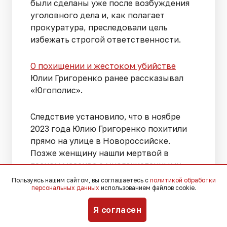
были сделаны уже после возбуждения
уголовного дела и, как полагает
прокуратура, преследовали цель
избежать строгой ответственности.
О похищении и жестоком убийстве
Юлии Григоренко ранее рассказывал
«Югополис».
Следствие установило, что в ноябре
2023 года Юлию Григоренко похитили
прямо на улице в Новороссийске.
Позже женщину нашли мертвой в
лесном массиве с многочисленными
ножевыми ранениями. После
Пользуясь нашим сайтом, вы соглашаетесь с
политикой обработки
персональных данных
использованием файлов cookie.
преступления ее супругу поступило
сообщение с требованием выплатить
Я согласен
выкуп в размере 26 биткойнов. На тот
момент стоимость этой суммы