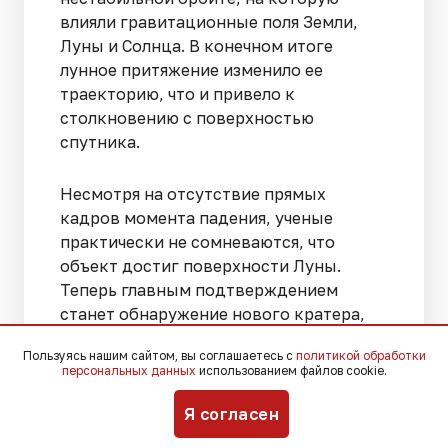
влияли гравитационные поля Земли,
Луны и Солнца. В конечном итоге
лунное притяжение изменило ее
траекторию, что и привело к
столкновению с поверхностью
спутника.
Несмотря на отсутствие прямых
кадров момента падения, ученые
практически не сомневаются, что
объект достиг поверхности Луны.
Теперь главным подтверждением
станет обнаружение нового кратера,
который должен остаться на месте
Пользуясь нашим сайтом, вы соглашаетесь с
политикой обработки
удара после детального изучения
персональных данных
использованием файлов cookie.
свежих изображений лунного рельефа.
Я согласен
Ранее «Югополис» рассказывал о том,