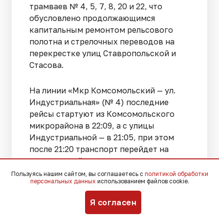
трамваев № 4, 5, 7, 8, 20 и 22, что
обусловлено продолжающимся
капитальным ремонтом рельсового
полотна и стрелочных переводов на
перекрестке улиц Ставропольской и
Стасова.
На линии «Мкр Комсомольский — ул.
Индустриальная» (№ 4) последние
рейсы стартуют из Комсомольского
микрорайона в 22:09, а с улицы
Индустриальной — в 21:05, при этом
после 21:20 транспорт перейдет на
укороченный режим курсирования
между Индустриальной и Восточным
Пользуясь нашим сайтом, вы соглашаетесь с
политикой обработки
персональных данных
использованием файлов cookie.
депо.
Я согласен
Пассажирам маршрута № 5 «Ул. Е.