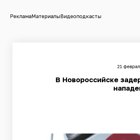
Реклама
Материалы
Видеоподкасты
21 феврал
​В Новороссийске заде
нападе