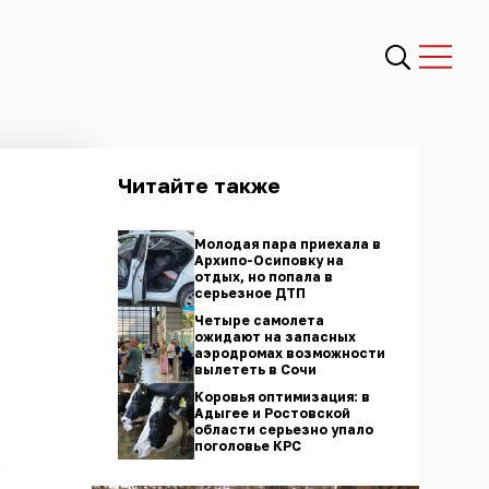
Читайте также
Молодая пара приехала в
Архипо-Осиповку на
отдых, но попала в
серьезное ДТП
Четыре самолета
ожидают на запасных
аэродромах возможности
вылететь в Сочи
Коровья оптимизация: в
Адыгее и Ростовской
области серьезно упало
поголовье КРС