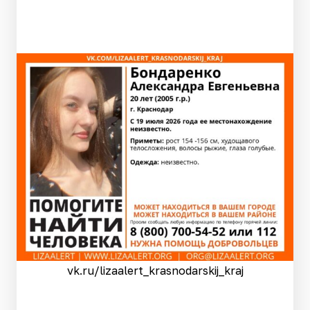
vk.ru/lizaalert_krasnodarskij_kraj