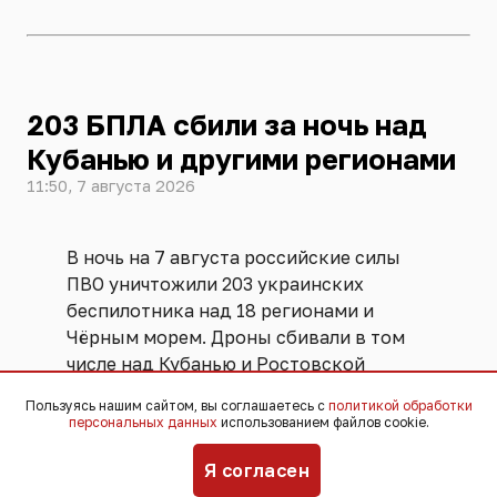
203 БПЛА сбили за ночь над
Кубанью и другими регионами
11:50, 7 августа 2026
В ночь на 7 августа российские силы
ПВО уничтожили 203 украинских
беспилотника над 18 регионами и
Чёрным морем. Дроны сбивали в том
числе над Кубанью и Ростовской
областью. Об этом
сообщает
Пользуясь нашим сайтом, вы соглашаетесь с
политикой обработки
Минобороны РФ.
персональных данных
использованием файлов cookie.
Я согласен
Оперативный штаб Краснодарского