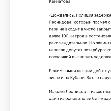
Камчатова.
«Дождались. Полиция задерж
Леонидова, который посмел от
парк не входит в число закры
далее 100 метров в постановл
рекомендательное. Но завинти
написал депутат петербургск
поехавший вызволять задерж
Режим самоизоляции действуе
числе и на Кубани. За его на
Максим Леонидов — известный
один из основателей бит-квар