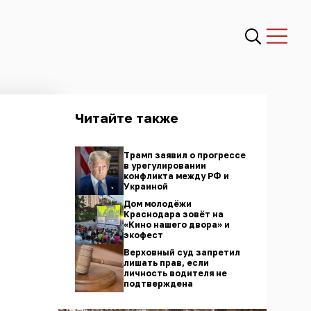
Читайте также
Трамп заявил о прогрессе
в урегулировании
конфликта между РФ и
Украиной
Дом молодёжи
Краснодара зовёт на
«Кино нашего двора» и
экофест
Верховный суд запретил
лишать прав, если
личность водителя не
подтверждена