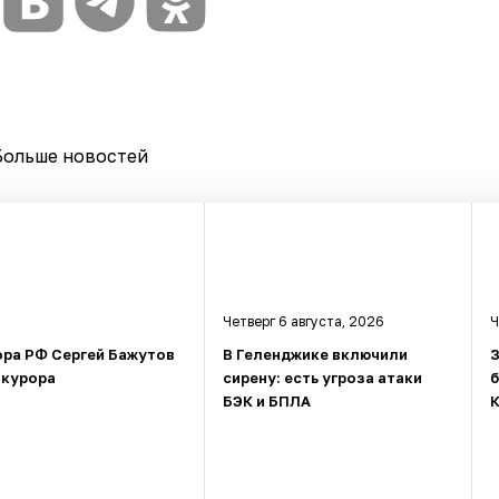
Больше новостей
Четверг 6 августа, 2026
Ч
ора РФ Сергей Бажутов
В Геленджике включили
З
окурора
сирену: есть угроза атаки
БЭК и БПЛА