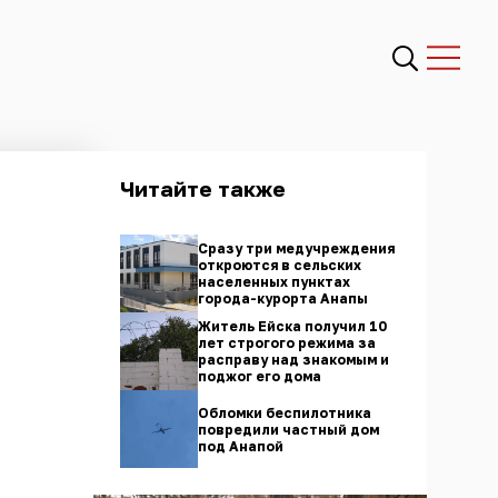
Читайте также
Сразу три медучреждения
откроются в сельских
населенных пунктах
города-курорта Анапы
Житель Ейска получил 10
лет строгого режима за
расправу над знакомым и
поджог его дома
Обломки беспилотника
повредили частный дом
под Анапой