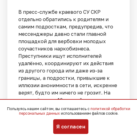
В пресс-службе краевого СУ СКР
отдельно обратились к родителям и
самим подросткам, предупредив, что
мессенджеры давно стали главной
площадкой для вербовки молодых
соучастников наркобизнеса.
Преступники ищут исполнителей
удалённо, координируют их действия
из другого города или даже из-за
границы, а подростки, привыкшие к
иллюзии анонимности в сети, искренне
верят, будто им ничего не грозит. На
деле всё иначе: 16-летний раскладчик
юридически считается соисполнителем
Пользуясь нашим сайтом, вы соглашаетесь с
политикой обработки
персональных данных
использованием файлов cookie.
группового преступления,
совершённого по предварительному
Я согласен
сговору, и это обстоятельство только
ужесточает квалификацию. Санкция