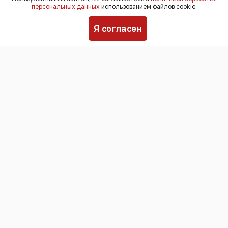
персональных данных
использованием файлов cookie.
реализацией возникли проблемы.
Я согласен
Краснодарский край является одним из
крупнейших производителей арбузов и
дынь в России. В прошлом году аграрии
вырастили 120 тысяч тонн бахчевых, в
этом году планируют собрать 125 тысяч
тонн, несмотря на то, что сезон
стартовал позже обычного.
Выращивают арбузы и дыни в
основном на западе и на севере края.
Но несмотря на то, что товара стало
больше, покупать его стали менее
охотно. Цены на арбузы и дыни растут
из-за увеличения затрат на семена,
логистику и рабочую силу. Кроме того,
конкурировать с кубанскими арбузами