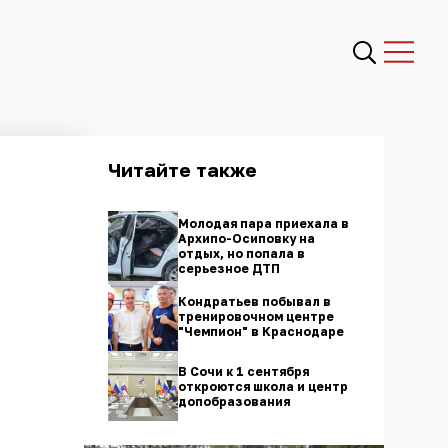
Читайте также
Молодая пара приехала в
Архипо-Осиповку на
отдых, но попала в
серьезное ДТП
Кондратьев побывал в
тренировочном центре
"Чемпион" в Краснодаре
В Сочи к 1 сентября
откроются школа и центр
допобразования