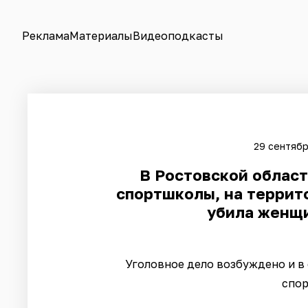
Реклама
Материалы
Видеоподкасты
29 сентябр
​В Ростовской облас
спортшколы, на террит
убила женщи
Уголовное дело возбуждено и в
спор