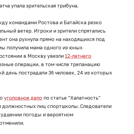
атча упала зрительская трибуна.
жду командами Ростова и Батайска резко
ильный ветер. Игроки и зрители спрятались
ент она рухнула прямо на находящихся под
мы получила мама одного из юных
состоянии в Москву увезли
12-летнего
ьезные операции, в том числе трепанацию
ый день пострадали 36 человек, 24 из которых
то
уголовное дело
по статье “Халатность”
и должностных лиц спортшколы. Следователи
ухудшении погоды и вероятном
 отменили.