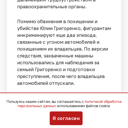
правоохранительные органы.
Помимо обвинения в похищении и
убийстве Юлии Григоренко, фигурантам
инкриминируют еще два эпизода,
связанные с угоном автомобилей и
похищением их владельцев. По версии
следствия, захваченные машины
использовались для наблюдения за
семьей Григоренко и подготовки
преступления, после чего владельцев
автомобилей отпускали.
Больше новостей о судебных делах,
Пользуясь нашим сайтом, вы соглашаетесь с
политикой обработки
криминале, новинках
персональных данных
использованием файлов cookie.
законодательства и мнениях экспертов
Я согласен
в соцсетях
«ВКонтакте»
,
Telegram
,
Мах
.