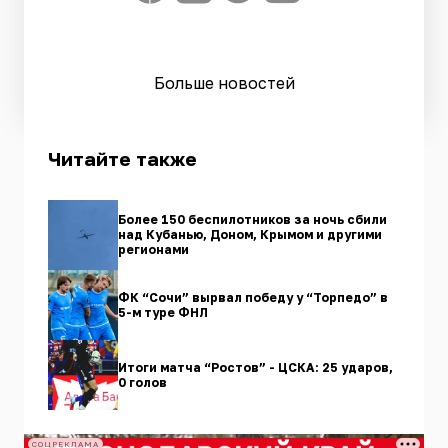
Больше новостей
Читайте также
Более 150 беспилотников за ночь сбили
над Кубанью, Доном, Крымом и другими
регионами
ФК “Сочи” вырвал победу у “Торпедо” в
5-м туре ФНЛ
Итоги матча “Ростов” - ЦСКА: 25 ударов,
0 голов
СОЦРЕКЛАМА