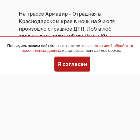
На трассе Армавир - Отрадная в
Краснодарском крае в ночь на 9 июля
произошло страшное ДТП. Лоб в лоб
столкнулись автомобили Niva и Kia.
Удар был такой силы, что машины
Пользуясь нашим сайтом, вы соглашаетесь с
политикой обработки
персональных данных
использованием файлов cookie.
выбросило с дороги.
Я согласен
В искореженных автомобилях погибли
37-летний водитель “Нивы” и 39-
летний пассажир из этого автомобиля.
Не выжил 27-летний водитель Kia.
Медики борются за жизнь 27-летнего
пассажира из “Нивы”.
По информации полиции, авария
произошла из-за того, что водитель
“Нивы” выехал на встречную полосу в