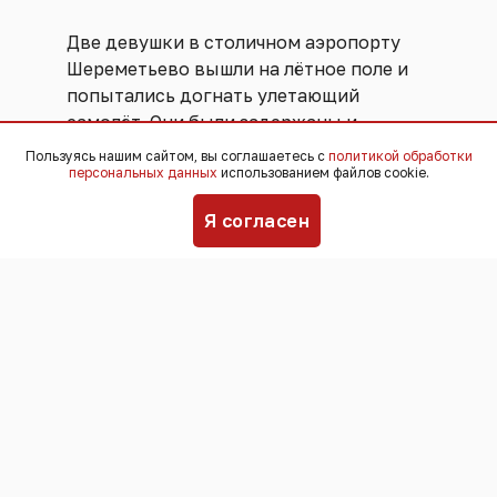
Две девушки в столичном аэропорту
Шереметьево вышли на лётное поле и
попытались догнать улетающий
самолёт. Они были задержаны и
переданы ФСБ. Угрозы безопасности
Пользуясь нашим сайтом, вы соглашаетесь с
политикой обработки
персональных данных
использованием файлов cookie.
полётов не возникло, никто не
пострадал,
сообщили
в пресс-службе
Я согласен
аэропорта.
Инцидент произошёл 25 июля. По
информации пресс-службы
Шереметьево, девушки успешно
прошли все этапы предполетного
досмотра и ожидали посадки в
«стерильной» зоне, однако затем грубо
нарушили правила транспортной
безопасности и самовольно прошли в