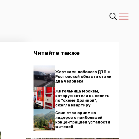
Читайте также
Жертвами лобового ДТП в
Ростовской области стали
два человека
Жительница Москвы,
которую хотели выселить
по "схеме Долиной",
сожгла квартиру
Сочи стал одним из
лидеров с наибольшей
концентрацией усталости
жителей