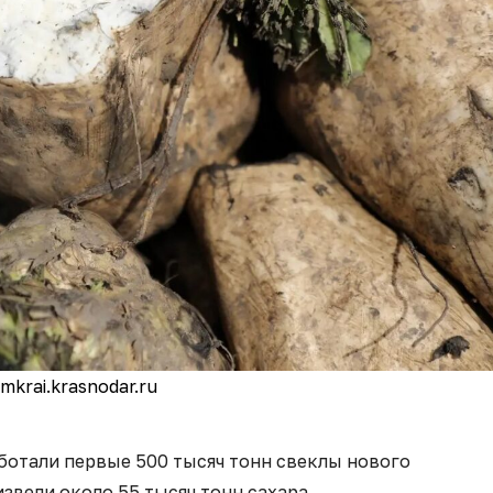
mkrai.krasnodar.ru
ботали первые 500 тысяч тонн свеклы нового
звели около 55 тысяч тонн сахара.