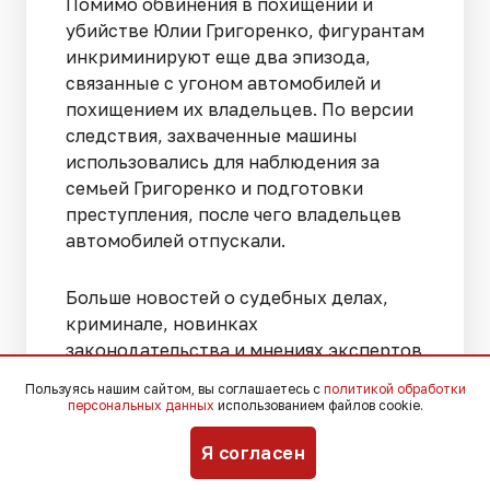
Помимо обвинения в похищении и
убийстве Юлии Григоренко, фигурантам
инкриминируют еще два эпизода,
связанные с угоном автомобилей и
похищением их владельцев. По версии
следствия, захваченные машины
использовались для наблюдения за
семьей Григоренко и подготовки
преступления, после чего владельцев
автомобилей отпускали.
Больше новостей о судебных делах,
криминале, новинках
законодательства и мнениях экспертов
в соцсетях
«ВКонтакте»
,
Telegram
,
Мах
.
Пользуясь нашим сайтом, вы соглашаетесь с
политикой обработки
персональных данных
использованием файлов cookie.
Я согласен
Сегодня, 19:53
Происшествия