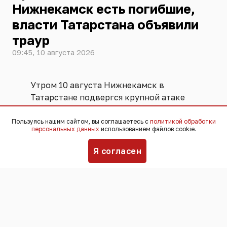
Нижнекамск есть погибшие,
власти Татарстана объявили
траур
09:45, 10 августа 2026
Утром 10 августа Нижнекамск в
Татарстане подвергся крупной атаке
беспилотников. Под удар попали
промышленные и гражданские
Пользуясь нашим сайтом, вы соглашаетесь с
политикой обработки
персональных данных
использованием файлов cookie.
объекты, погибли люди. Об этом
сообщил мэр города Радмир Беляев.
Я согласен
"К сожалению, есть погибшие", -
написал
он в Telegram-канале. Никаких
подробностей Беляев не привёл. Число
погибших пока неизвестно.