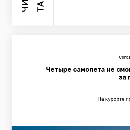
Сегод
Четыре самолета не смог
за 
На курорте п