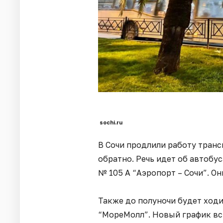
sochi.ru
В Сочи продлили работу транс
обратно. Речь идет об автобу
№ 105 А “Аэропорт – Сочи”. Он
Также до полуночи будет ходи
“МореМолл”. Новый график всту