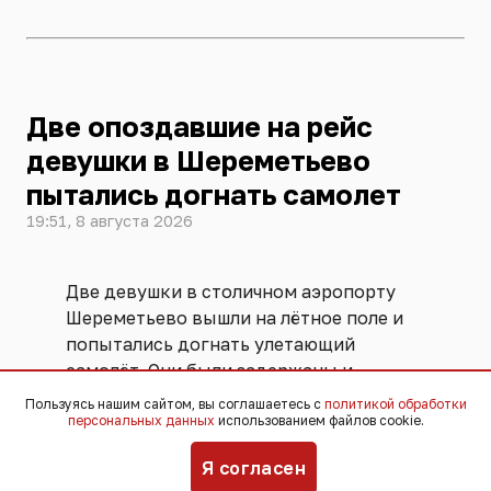
Две опоздавшие на рейс
девушки в Шереметьево
пытались догнать самолет
19:51, 8 августа 2026
Две девушки в столичном аэропорту
Шереметьево вышли на лётное поле и
попытались догнать улетающий
самолёт. Они были задержаны и
переданы ФСБ. Угрозы безопасности
Пользуясь нашим сайтом, вы соглашаетесь с
политикой обработки
персональных данных
использованием файлов cookie.
полётов не возникло, никто не
пострадал,
сообщили
в пресс-службе
Я согласен
аэропорта.