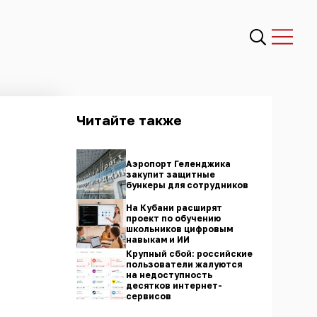
Читайте также
Аэропорт Геленджика
закупит защитные
бункеры для сотрудников
На Кубани расширят
проект по обучению
школьников цифровым
навыкам и ИИ
Крупный сбой: российские
пользователи жалуются
на недоступность
десятков интернет-
сервисов