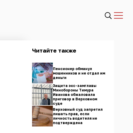
Читайте также
Пенсионер обманул
мошенников и не отдал им
деньги
Защита экс-замглавы
Минобороны Тимура
Иванова обжаловала
приговор в Верховном
суде
Верховный суд запретил
лишать прав, если
личность водителя не
подтверждена