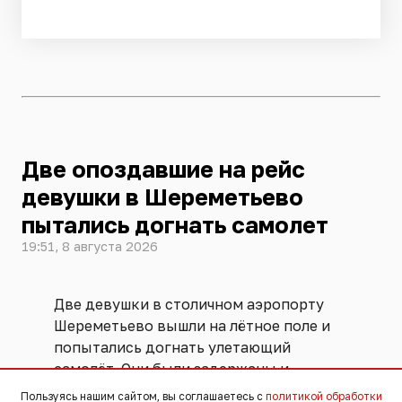
Две опоздавшие на рейс
девушки в Шереметьево
пытались догнать самолет
19:51, 8 августа 2026
Две девушки в столичном аэропорту
Шереметьево вышли на лётное поле и
попытались догнать улетающий
самолёт. Они были задержаны и
переданы ФСБ. Угрозы безопасности
Пользуясь нашим сайтом, вы соглашаетесь с
политикой обработки