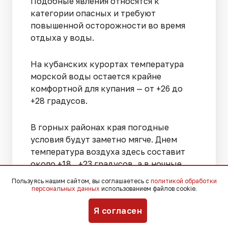
Подобные явления относятся к
категории опасных и требуют
повышенной осторожности во время
отдыха у воды.
На кубанских курортах температура
морской воды остается крайне
комфортной для купания — от +26 до
+28 градусов.
В горных районах края погодные
условия будут заметно мягче. Днем
температура воздуха здесь составит
около +18…+23 градусов, а в ночные
часы может опускаться до +13
Пользуясь нашим сайтом, вы соглашаетесь с
политикой обработки
градусов.
персональных данных
использованием файлов cookie.
Я согласен
Кроме того, Краснодарский краевой
гидрометцентр сообщает о