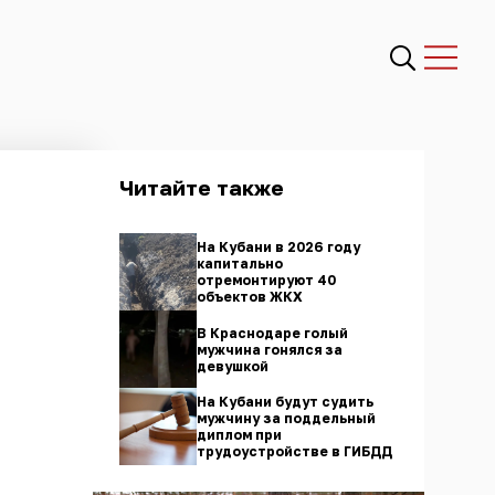
Читайте также
На Кубани в 2026 году
капитально
отремонтируют 40
объектов ЖКХ
В Краснодаре голый
мужчина гонялся за
девушкой
На Кубани будут судить
мужчину за поддельный
диплом при
трудоустройстве в ГИБДД