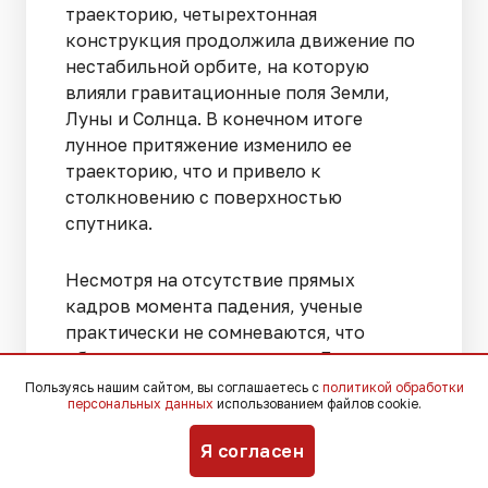
траекторию, четырехтонная
конструкция продолжила движение по
нестабильной орбите, на которую
влияли гравитационные поля Земли,
Луны и Солнца. В конечном итоге
лунное притяжение изменило ее
траекторию, что и привело к
столкновению с поверхностью
спутника.
Несмотря на отсутствие прямых
кадров момента падения, ученые
практически не сомневаются, что
объект достиг поверхности Луны.
Теперь главным подтверждением
Пользуясь нашим сайтом, вы соглашаетесь с
политикой обработки
персональных данных
использованием файлов cookie.
станет обнаружение нового кратера,
который должен остаться на месте
Я согласен
удара после детального изучения