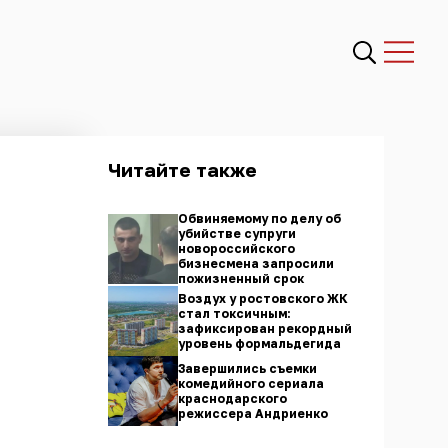
Читайте также
Обвиняемому по делу об
убийстве супруги
новороссийского
бизнесмена запросили
пожизненный срок
Воздух у ростовского ЖК
стал токсичным:
зафиксирован рекордный
уровень формальдегида
Завершились съемки
комедийного сериала
краснодарского
режиссера Андриенко