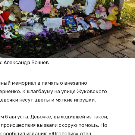
: Александр Бочнев
йный мемориал в память о внезапно
ерненко. К шлагбауму на улице Жуковского
евочки несут цветы и мягкие игрушки.
м 6 августа. Девочке, выходившей из такси,
у происшествия вызвали скорую помощь. Но
ак сообщил изданию «Югополис» отец