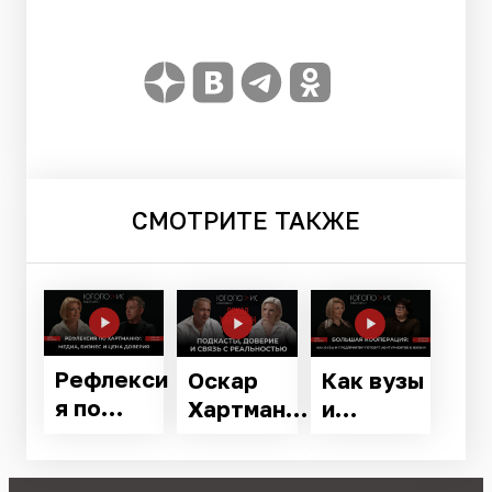
СМОТРИТЕ
ТАКЖЕ
Рефлекси
Как вузы
Оскар
я по
и
Хартманн
Хартманн
предприя
рассказал
у: медиа,
тия
"Югополи