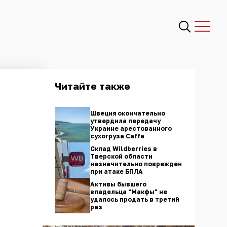
Читайте также
Швеция окончательно
утвердила передачу
Украине арестованного
сухогруза Caffа
Склад Wildberries в
Тверской области
незначительно поврежден
при атаке БПЛА
Активы бывшего
владельца "Макфы" не
удалось продать в третий
раз