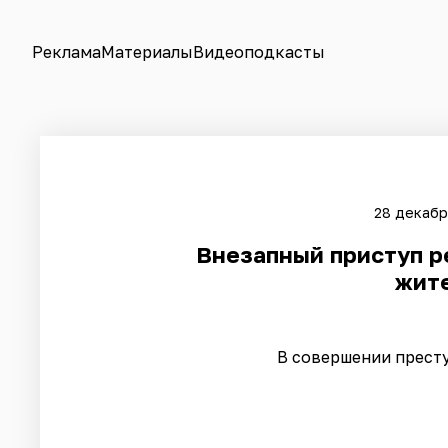
Реклама
Материалы
Видеоподкасты
28 декабр
Внезапный приступ р
жит
В совершении прест