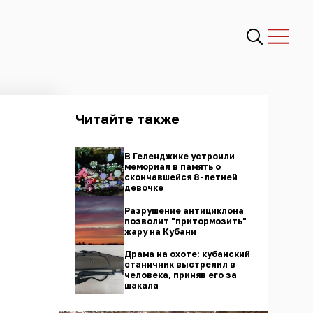
Читайте также
В Геленджике устроили
мемориал в память о
скончавшейся 8-летней
девочке
Разрушение антициклона
позволит "притормозить"
жару на Кубани
Драма на охоте: кубанский
станичник выстрелил в
человека, приняв его за
шакала