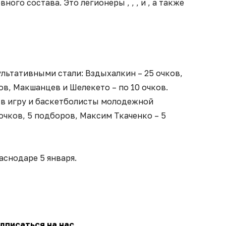
ного состава. Это легионеры , , , и , а также
льтативными стали: Вздыхалкин – 25 очков,
ов, Макшанцев и Шелекето – по 10 очков.
 в игру и баскетболисты молодежной
очков, 5 подборов, Максим Ткаченко – 5
аснодаре 5 января.
дписаться на нас