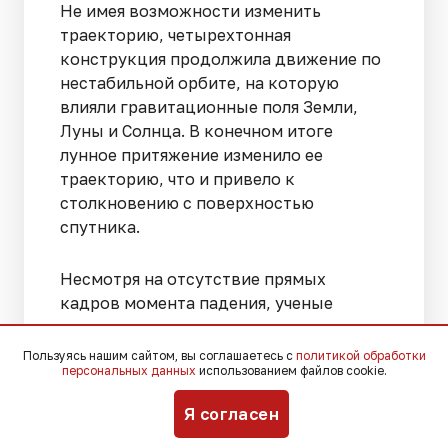
Не имея возможности изменить
траекторию, четырехтонная
конструкция продолжила движение по
нестабильной орбите, на которую
влияли гравитационные поля Земли,
Луны и Солнца. В конечном итоге
лунное притяжение изменило ее
траекторию, что и привело к
столкновению с поверхностью
спутника.
Несмотря на отсутствие прямых
кадров момента падения, ученые
практически не сомневаются, что
объект достиг поверхности Луны.
Пользуясь нашим сайтом, вы соглашаетесь с
политикой обработки
персональных данных
использованием файлов cookie.
Теперь главным подтверждением
станет обнаружение нового кратера,
Я согласен
который должен остаться на месте
удара после детального изучения