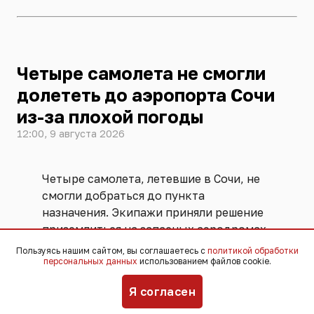
Четыре самолета не смогли
долететь до аэропорта Сочи
из-за плохой погоды
12:00, 9 августа 2026
Четыре самолета, летевшие в Сочи, не
смогли добраться до пункта
назначения. Экипажи приняли решение
приземлиться на запасных аэродромах.
Изменить маршрут пришлось из-за
Пользуясь нашим сайтом, вы соглашаетесь с
политикой обработки
персональных данных
использованием файлов cookie.
плохой погоды.
Я согласен
По прогнозам синоптиков, 9 и 10