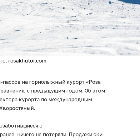
то: rosakhutor.com
и-пассов на горнолыжный курорт «Роза
 сравнению с предыдущим годом. Об этом
ректора курорта по международным
 Хворостяный.
позаботившиеся о
анее, ничего не потеряли. Продажи ски-