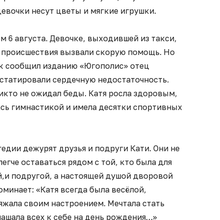
евочки несут цветы и мягкие игрушки.
м 6 августа. Девочке, выходившей из такси,
у происшествия вызвали скорую помощь. Но
ак сообщил изданию «Югополис» отец
статировали сердечную недостаточность.
никто не ожидал беды. Катя росла здоровым,
сь гимнастикой и имела десятки спортивных
гедии дежурят друзья и подруги Кати. Они не
легче оставаться рядом с той, кто была для
й,и подругой, а настоящей душой дворовой
оминает: «Катя всегда была весёлой,
яжала своим настроением. Мечтала стать
ашала всех к себе на день рождения…»