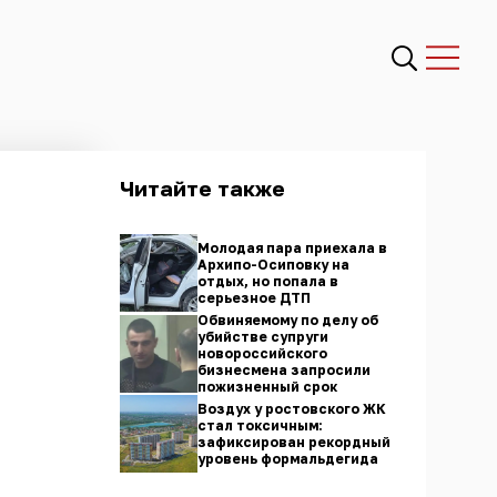
Читайте также
Молодая пара приехала в
Архипо-Осиповку на
отдых, но попала в
серьезное ДТП
Обвиняемому по делу об
убийстве супруги
новороссийского
бизнесмена запросили
пожизненный срок
Воздух у ростовского ЖК
стал токсичным:
зафиксирован рекордный
уровень формальдегида