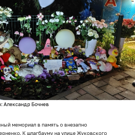
: Александр Бочнев
йный мемориал в память о внезапно
ерненко. К шлагбауму на улице Жуковского