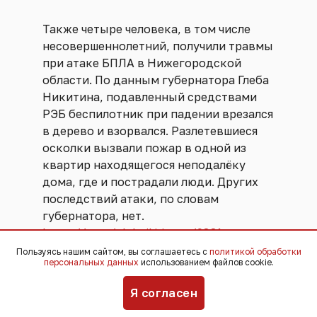
Также четыре человека, в том числе
несовершеннолетний, получили травмы
при атаке БПЛА в Нижегородской
области. По данным губернатора Глеба
Никитина, подавленный средствами
РЭБ беспилотник при падении врезался
в дерево и взорвался. Разлетевшиеся
осколки вызвали пожар в одной из
квартир находящегося неподалёку
дома, где и пострадали люди. Других
последствий атаки, по словам
губернатора, нет.
https://t.me/glebnikitin_nn/9831
Пользуясь нашим сайтом, вы соглашаетесь с
политикой обработки
персональных данных
использованием файлов cookie.
Напомним, губернатор Ярославской
области Михаил Евраев заявил, что над
Я согласен
регионом отразили самую крупную