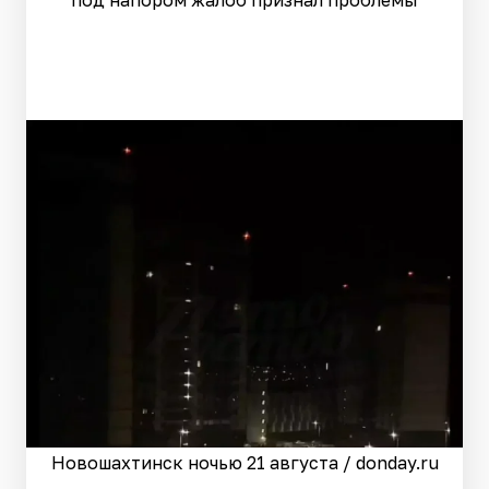
под напором жалоб признал проблемы
Новошахтинск ночью 21 августа / donday.ru