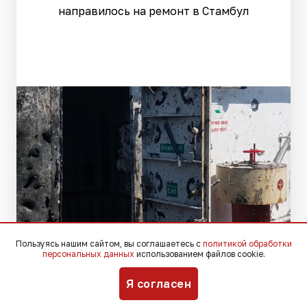
направилось на ремонт в Стамбул
Пользуясь нашим сайтом, вы соглашаетесь с
политикой обработки
персональных данных
использованием файлов cookie.
Место происшествия. Скриншот видео:
Я согласен
youtube.com/@TheMaritimeVoice