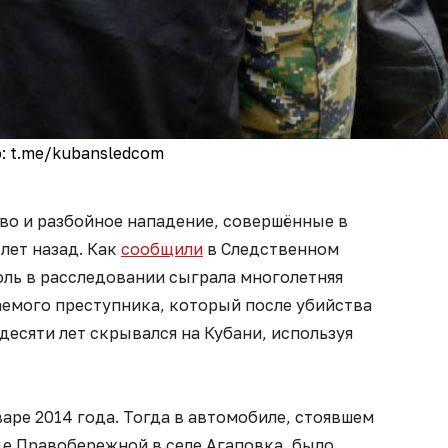
: t.me/kubansledcom
во и разбойное нападение, совершённые в
лет назад. Как
сообщили
в Следственном
оль в расследовании сыграла многолетняя
аемого преступника, который после убийства
есяти лет скрывался на Кубани, используя
аре 2014 года. Тогда в автомобиле, стоявшем
це Правобережной в селе Агаповка, было