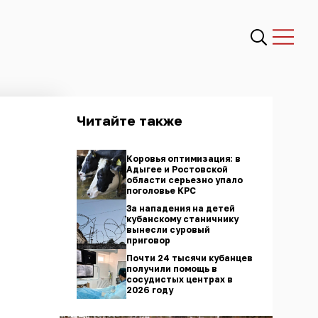
Читайте также
Коровья оптимизация: в
Адыгее и Ростовской
области серьезно упало
поголовье КРС
За нападения на детей
кубанскому станичнику
вынесли суровый
приговор
Почти 24 тысячи кубанцев
получили помощь в
сосудистых центрах в
2026 году