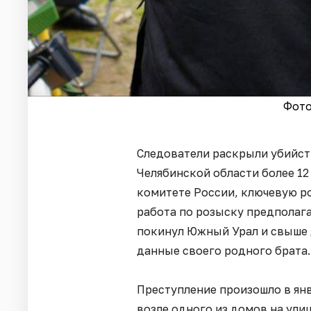
Фото
Следователи раскрыли убийст
Челябинской области более 12 
комитете России, ключевую р
работа по розыску предполаг
покинул Южный Урал и свыше д
данные своего родного брата.
Преступление произошло в янв
возле одного из домов на ули