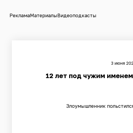
Реклама
Материалы
Видеоподкасты
3 июня 202
12 лет под чужим именем
Злоумышленник польстился 