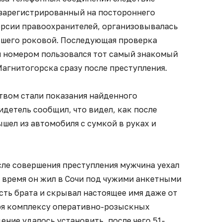
 зарегистрированный на постороннего
версии правоохранителей, организовывалась
евшего роковой. Последующая проверка
им номером пользовался тот самый знакомый
Магнитогорска сразу после преступления.
вом стали показания найденного
детель сообщил, что видел, как после
шел из автомобиля с сумкой в руках и
сле совершения преступления мужчина уехал
 время он жил в Сочи под чужими анкетными
ть брата и скрывал настоящее имя даже от
ря комплексу оперативно-розыскных
ние удалось установить, после чего 51-