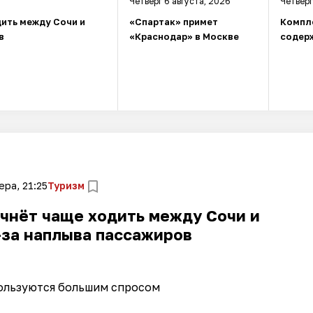
Четверг 6 августа, 2026
Четверг
ить между Сочи и
«Спартак» примет
Компл
в
«Краснодар» в Москве
содерж
ера, 21:25
Туризм
чнёт чаще ходить между Сочи и
-за наплыва пассажиров
ользуются большим спросом