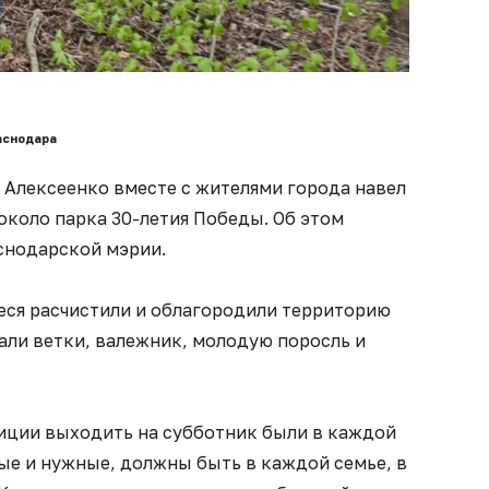
аснодара
 Алексеенко вместе с жителями города навел
около парка 30-летия Победы. Об этом
снодарской мэрии.
еся расчистили и облагородили территорию
али ветки, валежник, молодую поросль и
диции выходить на субботник были в каждой
ые и нужные, должны быть в каждой семье, в