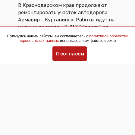
В Краснодарском крае продолжают
ремонтировать участок автодороги
Армавир – Курганинск. Работы идут на
участке от трассы Р-217 “Кавказ” до
хутора Кочергин.
Пользуясь нашим сайтом, вы соглашаетесь с
политикой обработки
персональных данных
использованием файлов cookie.
Рабочие снимают верхний слой
Я согласен
асфальта, выравнивают неровности и
ликвидируют просадки.
Протяженность ремонтируемого
участка - 14 километров. На половине
дороги уже укладывают новый
асфальт. А на второй половине - только
приступили к выравниванию.
Завершить ремонт планируют в
сентябре 2027 года. После этого
пропускная способность трассы будет