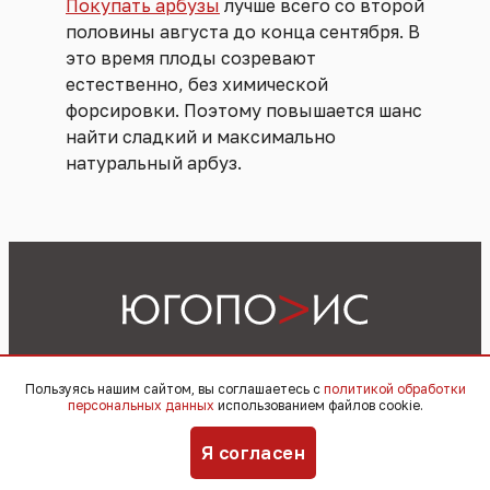
Покупать арбузы
лучше всего со второй
половины августа до конца сентября. В
это время плоды созревают
естественно, без химической
форсировки. Поэтому повышается шанс
найти сладкий и максимально
натуральный арбуз.
Пользуясь нашим сайтом, вы соглашаетесь с
политикой обработки
Реклама
Материалы
Видеоподкасты
персональных данных
использованием файлов cookie.
Я согласен